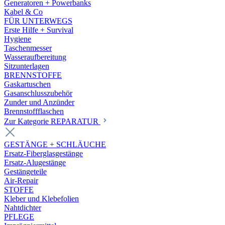
Generatoren + Powerbanks
Kabel & Co
FÜR UNTERWEGS
Erste Hilfe + Survival
Hygiene
Taschenmesser
Wasseraufbereitung
Sitzunterlagen
BRENNSTOFFE
Gaskartuschen
Gasanschlusszubehör
Zunder und Anzünder
Brennstoffflaschen
Zur Kategorie REPARATUR
GESTÄNGE + SCHLÄUCHE
Ersatz-Fiberglasgestänge
Ersatz-Alugestänge
Gestängeteile
Air-Repair
STOFFE
Kleber und Klebefolien
Nahtdichter
PFLEGE