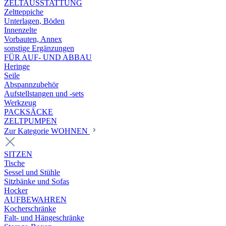
ZELTAUSSTATTUNG
Zeltteppiche
Unterlagen, Böden
Innenzelte
Vorbauten, Annex
sonstige Ergänzungen
FÜR AUF- UND ABBAU
Heringe
Seile
Abspannzubehör
Aufstellstangen und -sets
Werkzeug
PACKSÄCKE
ZELTPUMPEN
Zur Kategorie WOHNEN
SITZEN
Tische
Sessel und Stühle
Sitzbänke und Sofas
Hocker
AUFBEWAHREN
Kocherschränke
Falt- und Hängeschränke