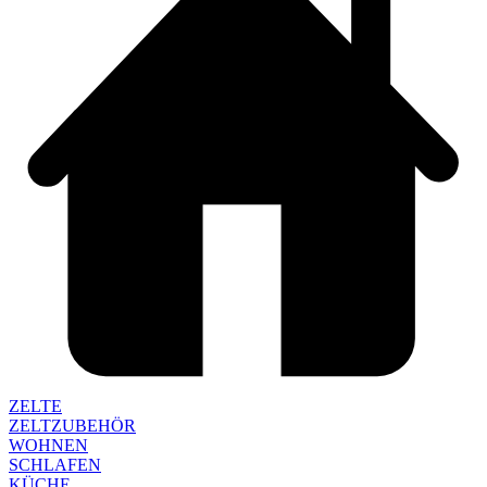
ZELTE
ZELTZUBEHÖR
WOHNEN
SCHLAFEN
KÜCHE