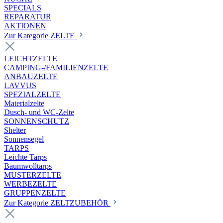
SPECIALS
REPARATUR
AKTIONEN
Zur Kategorie ZELTE
LEICHTZELTE
CAMPING-/FAMILIENZELTE
ANBAUZELTE
LAVVUS
SPEZIALZELTE
Materialzelte
Dusch- und WC-Zelte
SONNENSCHUTZ
Shelter
Sonnensegel
TARPS
Leichte Tarps
Baumwolltarps
MUSTERZELTE
WERBEZELTE
GRUPPENZELTE
Zur Kategorie ZELTZUBEHÖR