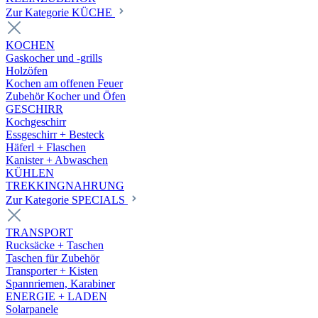
Zur Kategorie KÜCHE
KOCHEN
Gaskocher und -grills
Holzöfen
Kochen am offenen Feuer
Zubehör Kocher und Öfen
GESCHIRR
Kochgeschirr
Essgeschirr + Besteck
Häferl + Flaschen
Kanister + Abwaschen
KÜHLEN
TREKKINGNAHRUNG
Zur Kategorie SPECIALS
TRANSPORT
Rucksäcke + Taschen
Taschen für Zubehör
Transporter + Kisten
Spannriemen, Karabiner
ENERGIE + LADEN
Solarpanele