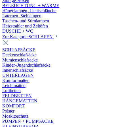
Storage-Boxen
BELEUCHTUNG + WÄRME
Hängelampen, Lichtschläuche
Laternen, Stehlampen
Taschen- und Stirnlampen
Heizstrahler und Zeltöfen
DUSCHE + WC
Zur Kategorie SCHLAFEN
SCHLAFSÄCKE
Deckenschlafsäcke
Mumienschlafsäcke
Kinder-/Jugendschlafsäcke
Innenschlafsäcke
UNTERLAGEN
Komfortmatten
Leichtmatten
Luftbetten
FELDBETTEN
HÄNGEMATTEN
KOMFORT
Polster
Moskitoschutz
PUMPEN + PUMPSÄCKE
KLEINZUBEHÖR