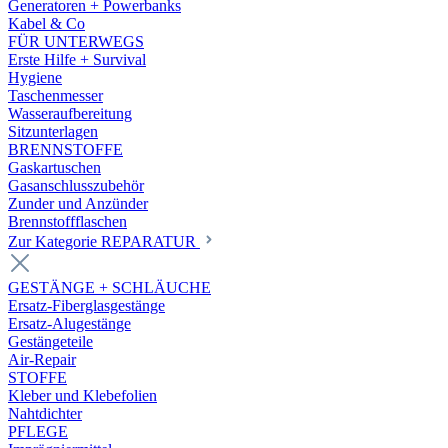
Generatoren + Powerbanks
Kabel & Co
FÜR UNTERWEGS
Erste Hilfe + Survival
Hygiene
Taschenmesser
Wasseraufbereitung
Sitzunterlagen
BRENNSTOFFE
Gaskartuschen
Gasanschlusszubehör
Zunder und Anzünder
Brennstoffflaschen
Zur Kategorie REPARATUR
GESTÄNGE + SCHLÄUCHE
Ersatz-Fiberglasgestänge
Ersatz-Alugestänge
Gestängeteile
Air-Repair
STOFFE
Kleber und Klebefolien
Nahtdichter
PFLEGE