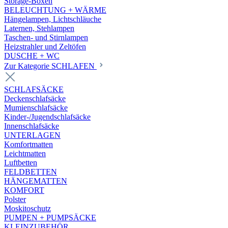
Storage-Boxen
BELEUCHTUNG + WÄRME
Hängelampen, Lichtschläuche
Laternen, Stehlampen
Taschen- und Stirnlampen
Heizstrahler und Zeltöfen
DUSCHE + WC
Zur Kategorie SCHLAFEN
SCHLAFSÄCKE
Deckenschlafsäcke
Mumienschlafsäcke
Kinder-/Jugendschlafsäcke
Innenschlafsäcke
UNTERLAGEN
Komfortmatten
Leichtmatten
Luftbetten
FELDBETTEN
HÄNGEMATTEN
KOMFORT
Polster
Moskitoschutz
PUMPEN + PUMPSÄCKE
KLEINZUBEHÖR