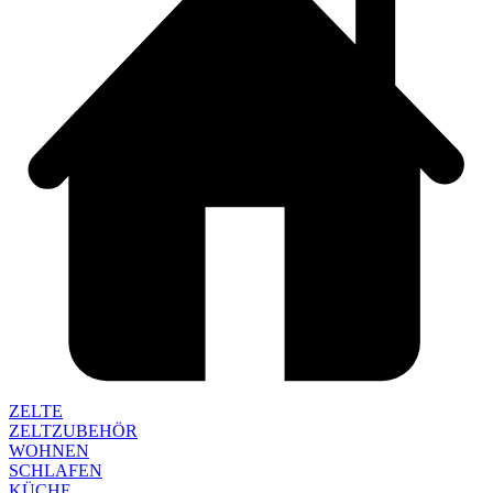
ZELTE
ZELTZUBEHÖR
WOHNEN
SCHLAFEN
KÜCHE