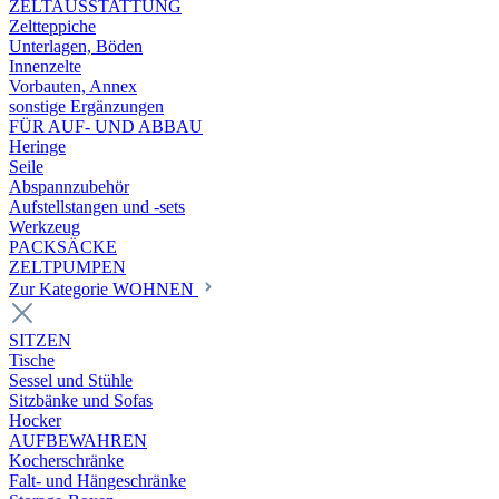
ZELTAUSSTATTUNG
Zeltteppiche
Unterlagen, Böden
Innenzelte
Vorbauten, Annex
sonstige Ergänzungen
FÜR AUF- UND ABBAU
Heringe
Seile
Abspannzubehör
Aufstellstangen und -sets
Werkzeug
PACKSÄCKE
ZELTPUMPEN
Zur Kategorie WOHNEN
SITZEN
Tische
Sessel und Stühle
Sitzbänke und Sofas
Hocker
AUFBEWAHREN
Kocherschränke
Falt- und Hängeschränke