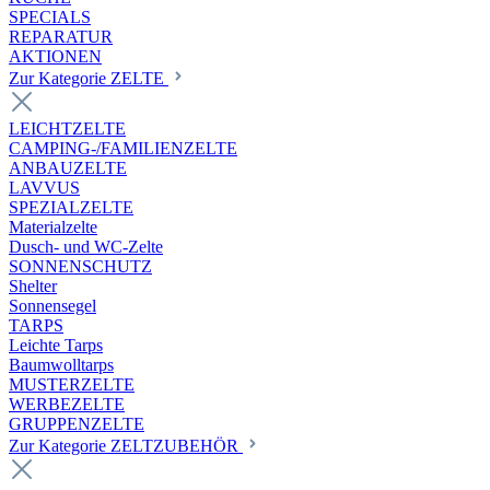
SPECIALS
REPARATUR
AKTIONEN
Zur Kategorie ZELTE
LEICHTZELTE
CAMPING-/FAMILIENZELTE
ANBAUZELTE
LAVVUS
SPEZIALZELTE
Materialzelte
Dusch- und WC-Zelte
SONNENSCHUTZ
Shelter
Sonnensegel
TARPS
Leichte Tarps
Baumwolltarps
MUSTERZELTE
WERBEZELTE
GRUPPENZELTE
Zur Kategorie ZELTZUBEHÖR