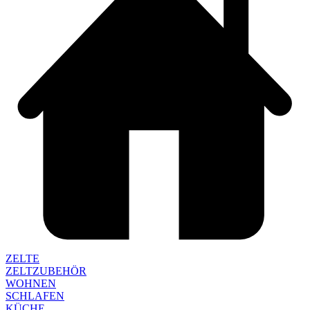
ZELTE
ZELTZUBEHÖR
WOHNEN
SCHLAFEN
KÜCHE