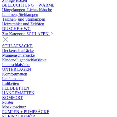
Storage-Boxen
BELEUCHTUNG + WÄRME
Hängelampen, Lichtschläuche
Laternen, Stehlampen
Taschen- und Stirnlampen
Heizstrahler und Zeltöfen
DUSCHE + WC
Zur Kategorie SCHLAFEN
SCHLAFSÄCKE
Deckenschlafsäcke
Mumienschlafsäcke
Kinder-/Jugendschlafsäcke
Innenschlafsäcke
UNTERLAGEN
Komfortmatten
Leichtmatten
Luftbetten
FELDBETTEN
HÄNGEMATTEN
KOMFORT
Polster
Moskitoschutz
PUMPEN + PUMPSÄCKE
KLEINZUBEHÖR