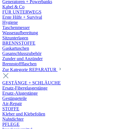
Generatoren + Powerbanks
Kabel & Co
FÜR UNTERWEGS
Erste Hilfe + Survival
Hygiene
Taschenmesser
Wasseraufbereitung
Sitzunterlagen
BRENNSTOFFE
Gaskartuschen
Gasanschlusszubehör
Zunder und Anzünder
Brennstoffflaschen
Zur Kategorie REPARATUR
GESTÄNGE + SCHLÄUCHE
Ersatz-Fiberglasgestänge
Ersatz-Alugestänge
Gestängeteile
Air-Repair
STOFFE
Kleber und Klebefolien
Nahtdichter
PFLEGE