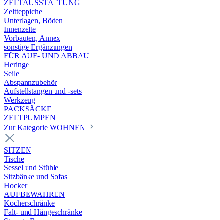
ZELTAUSSTATTUNG
Zeltteppiche
Unterlagen, Böden
Innenzelte
Vorbauten, Annex
sonstige Ergänzungen
FÜR AUF- UND ABBAU
Heringe
Seile
Abspannzubehör
Aufstellstangen und -sets
Werkzeug
PACKSÄCKE
ZELTPUMPEN
Zur Kategorie WOHNEN
SITZEN
Tische
Sessel und Stühle
Sitzbänke und Sofas
Hocker
AUFBEWAHREN
Kocherschränke
Falt- und Hängeschränke