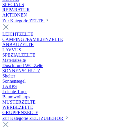
SPECIALS
REPARATUR
AKTIONEN
Zur Kategorie ZELTE
LEICHTZELTE
CAMPING-/FAMILIENZELTE
ANBAUZELTE
LAVVUS
SPEZIALZELTE
Materialzelte
Dusch- und WC-Zelte
SONNENSCHUTZ
Shelter
Sonnensegel
TARPS
Leichte Tarps
Baumwolltarps
MUSTERZELTE
WERBEZELTE
GRUPPENZELTE
Zur Kategorie ZELTZUBEHÖR