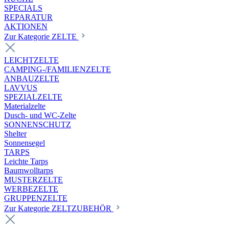
SPECIALS
REPARATUR
AKTIONEN
Zur Kategorie ZELTE
LEICHTZELTE
CAMPING-/FAMILIENZELTE
ANBAUZELTE
LAVVUS
SPEZIALZELTE
Materialzelte
Dusch- und WC-Zelte
SONNENSCHUTZ
Shelter
Sonnensegel
TARPS
Leichte Tarps
Baumwolltarps
MUSTERZELTE
WERBEZELTE
GRUPPENZELTE
Zur Kategorie ZELTZUBEHÖR