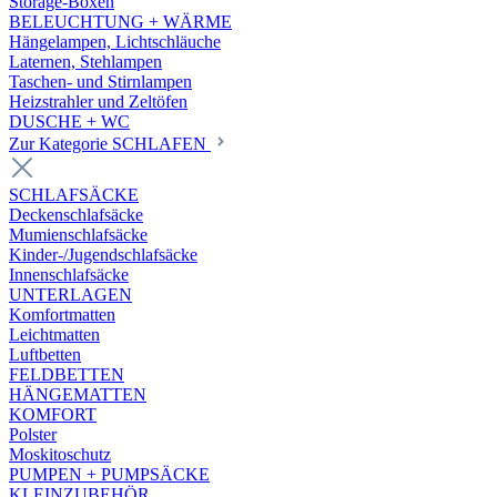
Storage-Boxen
BELEUCHTUNG + WÄRME
Hängelampen, Lichtschläuche
Laternen, Stehlampen
Taschen- und Stirnlampen
Heizstrahler und Zeltöfen
DUSCHE + WC
Zur Kategorie SCHLAFEN
SCHLAFSÄCKE
Deckenschlafsäcke
Mumienschlafsäcke
Kinder-/Jugendschlafsäcke
Innenschlafsäcke
UNTERLAGEN
Komfortmatten
Leichtmatten
Luftbetten
FELDBETTEN
HÄNGEMATTEN
KOMFORT
Polster
Moskitoschutz
PUMPEN + PUMPSÄCKE
KLEINZUBEHÖR