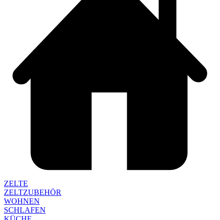
ZELTE
ZELTZUBEHÖR
WOHNEN
SCHLAFEN
KÜCHE