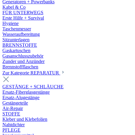
Generatoren + Powerbanks
Kabel & Co
FÜR UNTERWEGS
Erste Hilfe + Survival
Hygiene
Taschenmesser
Wasseraufbereitung
Sitzunterlagen
BRENNSTOFFE
Gaskartuschen
Gasanschlusszubehör
Zunder und Anzünder
Brennstoffflaschen
Zur Kategorie REPARATUR
GESTÄNGE + SCHLÄUCHE
Ersatz-Fiberglasgestänge
Ersatz-Alugestänge
Gestängeteile
Air-Repair
STOFFE
Kleber und Klebefolien
Nahtdichter
PFLEGE