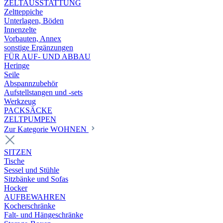
ZELTAUSSTATTUNG
Zeltteppiche
Unterlagen, Böden
Innenzelte
Vorbauten, Annex
sonstige Ergänzungen
FÜR AUF- UND ABBAU
Heringe
Seile
Abspannzubehör
Aufstellstangen und -sets
Werkzeug
PACKSÄCKE
ZELTPUMPEN
Zur Kategorie WOHNEN
SITZEN
Tische
Sessel und Stühle
Sitzbänke und Sofas
Hocker
AUFBEWAHREN
Kocherschränke
Falt- und Hängeschränke