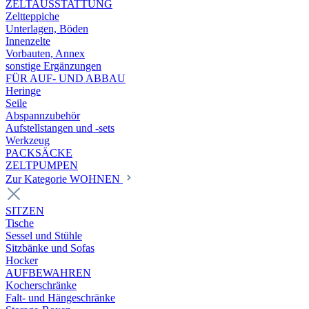
ZELTAUSSTATTUNG
Zeltteppiche
Unterlagen, Böden
Innenzelte
Vorbauten, Annex
sonstige Ergänzungen
FÜR AUF- UND ABBAU
Heringe
Seile
Abspannzubehör
Aufstellstangen und -sets
Werkzeug
PACKSÄCKE
ZELTPUMPEN
Zur Kategorie WOHNEN
SITZEN
Tische
Sessel und Stühle
Sitzbänke und Sofas
Hocker
AUFBEWAHREN
Kocherschränke
Falt- und Hängeschränke