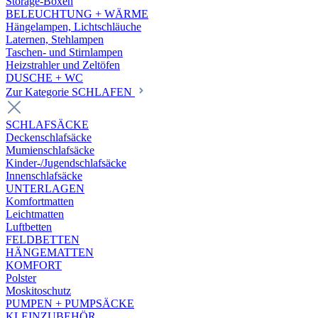
Storage-Boxen
BELEUCHTUNG + WÄRME
Hängelampen, Lichtschläuche
Laternen, Stehlampen
Taschen- und Stirnlampen
Heizstrahler und Zeltöfen
DUSCHE + WC
Zur Kategorie SCHLAFEN
SCHLAFSÄCKE
Deckenschlafsäcke
Mumienschlafsäcke
Kinder-/Jugendschlafsäcke
Innenschlafsäcke
UNTERLAGEN
Komfortmatten
Leichtmatten
Luftbetten
FELDBETTEN
HÄNGEMATTEN
KOMFORT
Polster
Moskitoschutz
PUMPEN + PUMPSÄCKE
KLEINZUBEHÖR