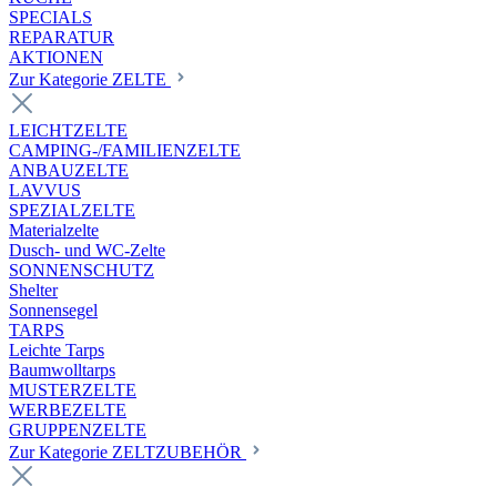
SPECIALS
REPARATUR
AKTIONEN
Zur Kategorie ZELTE
LEICHTZELTE
CAMPING-/FAMILIENZELTE
ANBAUZELTE
LAVVUS
SPEZIALZELTE
Materialzelte
Dusch- und WC-Zelte
SONNENSCHUTZ
Shelter
Sonnensegel
TARPS
Leichte Tarps
Baumwolltarps
MUSTERZELTE
WERBEZELTE
GRUPPENZELTE
Zur Kategorie ZELTZUBEHÖR