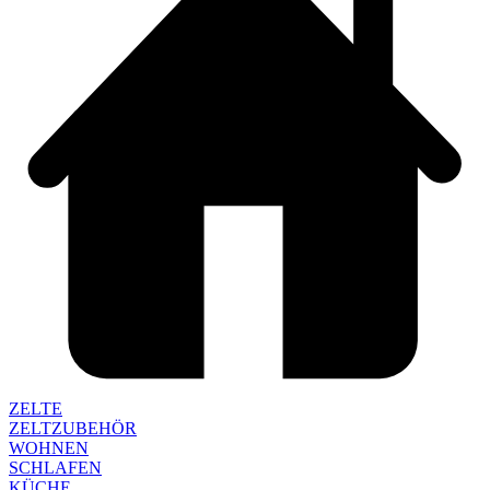
ZELTE
ZELTZUBEHÖR
WOHNEN
SCHLAFEN
KÜCHE