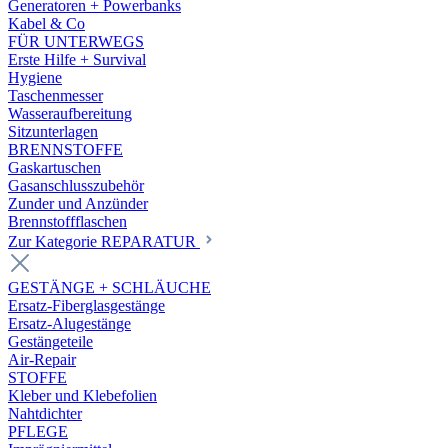
Generatoren + Powerbanks
Kabel & Co
FÜR UNTERWEGS
Erste Hilfe + Survival
Hygiene
Taschenmesser
Wasseraufbereitung
Sitzunterlagen
BRENNSTOFFE
Gaskartuschen
Gasanschlusszubehör
Zunder und Anzünder
Brennstoffflaschen
Zur Kategorie REPARATUR
GESTÄNGE + SCHLÄUCHE
Ersatz-Fiberglasgestänge
Ersatz-Alugestänge
Gestängeteile
Air-Repair
STOFFE
Kleber und Klebefolien
Nahtdichter
PFLEGE