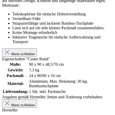
auf stilvolles Design, Komfort und langlebige Materialien legen.
Merkmale:
Teleskopbeine für einfache Höhenverstellung
Verstellbare Füße
Strapazierfähige und lackierte Bambus-Tischplatte
Lässt sich auf ein sehr kleines Packmaß zusammenfalten.
Keine Montage erforderlich
Inklusive Tragetasche für einfache Aufbewahrung und
Transport
Menü schließen
Eigenschaften "Custer Rund"
Maße:
90 x 90 x 48,5/70 cm
Gewicht:
7,3 kg
Packmaß:
24 x 80/90 x 10 cm
Aluminium, Max. Belastung: 30 kg;
Material:
Bambustischplatte
Lieferumfang:
1 Stk. inkl. Packtasche
Angaben gemäß Hersteller. Irrtum und Änderung vorbehalten.
Menü schließen
Hersteller