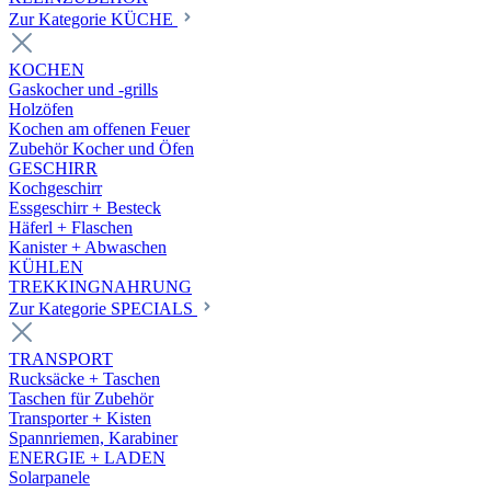
Zur Kategorie KÜCHE
KOCHEN
Gaskocher und -grills
Holzöfen
Kochen am offenen Feuer
Zubehör Kocher und Öfen
GESCHIRR
Kochgeschirr
Essgeschirr + Besteck
Häferl + Flaschen
Kanister + Abwaschen
KÜHLEN
TREKKINGNAHRUNG
Zur Kategorie SPECIALS
TRANSPORT
Rucksäcke + Taschen
Taschen für Zubehör
Transporter + Kisten
Spannriemen, Karabiner
ENERGIE + LADEN
Solarpanele