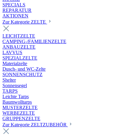
SPECIALS
REPARATUR
AKTIONEN
Zur Kategorie ZELTE
LEICHTZELTE
CAMPING-/FAMILIENZELTE
ANBAUZELTE
LAVVUS
SPEZIALZELTE
Materialzelte
Dusch- und WC-Zelte
SONNENSCHUTZ
Shelter
Sonnensegel
TARPS
Leichte Tarps
Baumwolltarps
MUSTERZELTE
WERBEZELTE
GRUPPENZELTE
Zur Kategorie ZELTZUBEHÖR