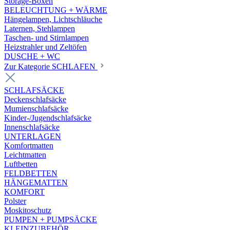
Storage-Boxen
BELEUCHTUNG + WÄRME
Hängelampen, Lichtschläuche
Laternen, Stehlampen
Taschen- und Stirnlampen
Heizstrahler und Zeltöfen
DUSCHE + WC
Zur Kategorie SCHLAFEN
SCHLAFSÄCKE
Deckenschlafsäcke
Mumienschlafsäcke
Kinder-/Jugendschlafsäcke
Innenschlafsäcke
UNTERLAGEN
Komfortmatten
Leichtmatten
Luftbetten
FELDBETTEN
HÄNGEMATTEN
KOMFORT
Polster
Moskitoschutz
PUMPEN + PUMPSÄCKE
KLEINZUBEHÖR