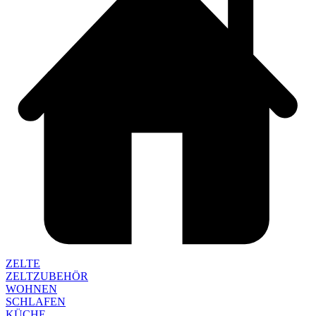
ZELTE
ZELTZUBEHÖR
WOHNEN
SCHLAFEN
KÜCHE