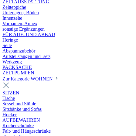
ZELTAUSSTATTUNG
Zeltteppiche
Unterlagen, Böden
Innenzelte
Vorbauten, Annex
sonstige Ergänzungen
FÜR AUF- UND ABBAU
Heringe
Seile
Abspannzubehör
Aufstellstangen und -sets
Werkzeug
PACKSÄCKE
ZELTPUMPEN
Zur Kategorie WOHNEN
SITZEN
Tische
Sessel und Stühle
Sitzbänke und Sofas
Hocker
AUFBEWAHREN
Kocherschränke
Falt- und Hängeschränke