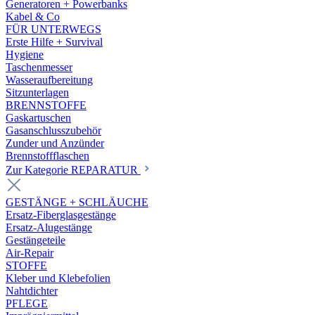
Generatoren + Powerbanks
Kabel & Co
FÜR UNTERWEGS
Erste Hilfe + Survival
Hygiene
Taschenmesser
Wasseraufbereitung
Sitzunterlagen
BRENNSTOFFE
Gaskartuschen
Gasanschlusszubehör
Zunder und Anzünder
Brennstoffflaschen
Zur Kategorie REPARATUR
GESTÄNGE + SCHLÄUCHE
Ersatz-Fiberglasgestänge
Ersatz-Alugestänge
Gestängeteile
Air-Repair
STOFFE
Kleber und Klebefolien
Nahtdichter
PFLEGE