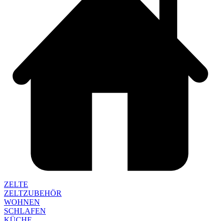
ZELTE
ZELTZUBEHÖR
WOHNEN
SCHLAFEN
KÜCHE