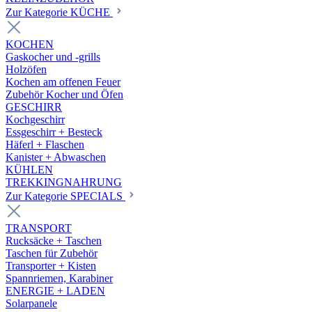
Zur Kategorie KÜCHE
KOCHEN
Gaskocher und -grills
Holzöfen
Kochen am offenen Feuer
Zubehör Kocher und Öfen
GESCHIRR
Kochgeschirr
Essgeschirr + Besteck
Häferl + Flaschen
Kanister + Abwaschen
KÜHLEN
TREKKINGNAHRUNG
Zur Kategorie SPECIALS
TRANSPORT
Rucksäcke + Taschen
Taschen für Zubehör
Transporter + Kisten
Spannriemen, Karabiner
ENERGIE + LADEN
Solarpanele