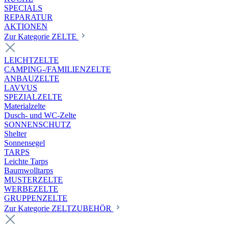
SPECIALS
REPARATUR
AKTIONEN
Zur Kategorie ZELTE
LEICHTZELTE
CAMPING-/FAMILIENZELTE
ANBAUZELTE
LAVVUS
SPEZIALZELTE
Materialzelte
Dusch- und WC-Zelte
SONNENSCHUTZ
Shelter
Sonnensegel
TARPS
Leichte Tarps
Baumwolltarps
MUSTERZELTE
WERBEZELTE
GRUPPENZELTE
Zur Kategorie ZELTZUBEHÖR