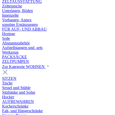
ZELTAUSSTATTUNG
Zeltteppiche
Unterlagen, Böden
Innenzelte
Vorbauten, Annex
sonstige Ergänzungen
FÜR AUF- UND ABBAU
Heringe
Seile
Abspannzubehör
Aufstellstangen und -sets
Werkzeug
PACKSÄCKE
ZELTPUMPEN
Zur Kategorie WOHNEN
SITZEN
Tische
Sessel und Stühle
Sitzbänke und Sofas
Hocker
AUFBEWAHREN
Kocherschränke
Falt- und Hängeschränke