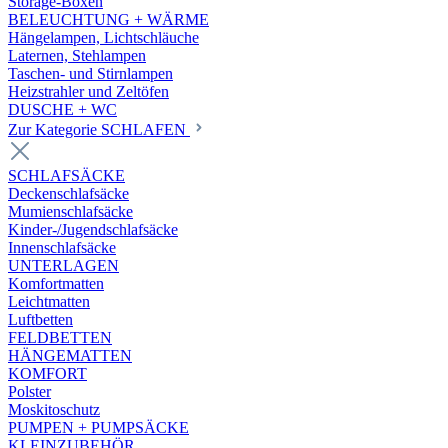
Storage-Boxen
BELEUCHTUNG + WÄRME
Hängelampen, Lichtschläuche
Laternen, Stehlampen
Taschen- und Stirnlampen
Heizstrahler und Zeltöfen
DUSCHE + WC
Zur Kategorie SCHLAFEN
SCHLAFSÄCKE
Deckenschlafsäcke
Mumienschlafsäcke
Kinder-/Jugendschlafsäcke
Innenschlafsäcke
UNTERLAGEN
Komfortmatten
Leichtmatten
Luftbetten
FELDBETTEN
HÄNGEMATTEN
KOMFORT
Polster
Moskitoschutz
PUMPEN + PUMPSÄCKE
KLEINZUBEHÖR