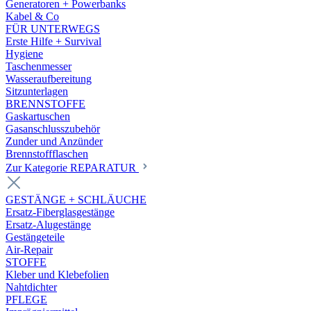
Generatoren + Powerbanks
Kabel & Co
FÜR UNTERWEGS
Erste Hilfe + Survival
Hygiene
Taschenmesser
Wasseraufbereitung
Sitzunterlagen
BRENNSTOFFE
Gaskartuschen
Gasanschlusszubehör
Zunder und Anzünder
Brennstoffflaschen
Zur Kategorie REPARATUR
GESTÄNGE + SCHLÄUCHE
Ersatz-Fiberglasgestänge
Ersatz-Alugestänge
Gestängeteile
Air-Repair
STOFFE
Kleber und Klebefolien
Nahtdichter
PFLEGE