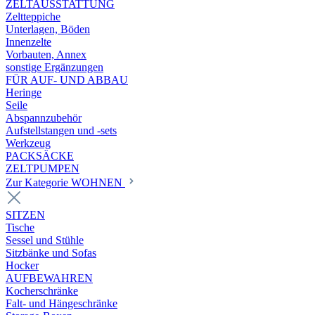
ZELTAUSSTATTUNG
Zeltteppiche
Unterlagen, Böden
Innenzelte
Vorbauten, Annex
sonstige Ergänzungen
FÜR AUF- UND ABBAU
Heringe
Seile
Abspannzubehör
Aufstellstangen und -sets
Werkzeug
PACKSÄCKE
ZELTPUMPEN
Zur Kategorie WOHNEN
SITZEN
Tische
Sessel und Stühle
Sitzbänke und Sofas
Hocker
AUFBEWAHREN
Kocherschränke
Falt- und Hängeschränke