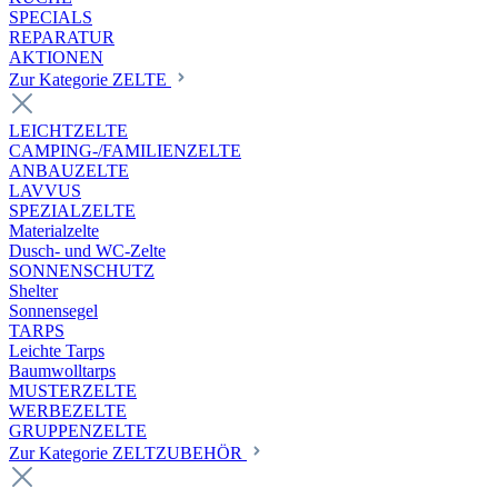
SPECIALS
REPARATUR
AKTIONEN
Zur Kategorie ZELTE
LEICHTZELTE
CAMPING-/FAMILIENZELTE
ANBAUZELTE
LAVVUS
SPEZIALZELTE
Materialzelte
Dusch- und WC-Zelte
SONNENSCHUTZ
Shelter
Sonnensegel
TARPS
Leichte Tarps
Baumwolltarps
MUSTERZELTE
WERBEZELTE
GRUPPENZELTE
Zur Kategorie ZELTZUBEHÖR