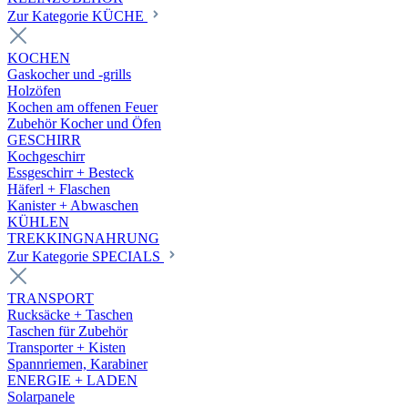
Zur Kategorie KÜCHE
KOCHEN
Gaskocher und -grills
Holzöfen
Kochen am offenen Feuer
Zubehör Kocher und Öfen
GESCHIRR
Kochgeschirr
Essgeschirr + Besteck
Häferl + Flaschen
Kanister + Abwaschen
KÜHLEN
TREKKINGNAHRUNG
Zur Kategorie SPECIALS
TRANSPORT
Rucksäcke + Taschen
Taschen für Zubehör
Transporter + Kisten
Spannriemen, Karabiner
ENERGIE + LADEN
Solarpanele