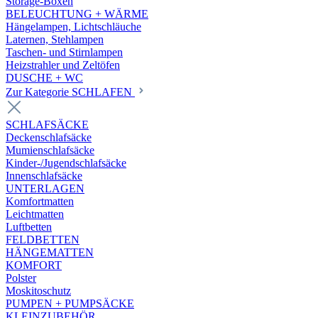
Storage-Boxen
BELEUCHTUNG + WÄRME
Hängelampen, Lichtschläuche
Laternen, Stehlampen
Taschen- und Stirnlampen
Heizstrahler und Zeltöfen
DUSCHE + WC
Zur Kategorie SCHLAFEN
SCHLAFSÄCKE
Deckenschlafsäcke
Mumienschlafsäcke
Kinder-/Jugendschlafsäcke
Innenschlafsäcke
UNTERLAGEN
Komfortmatten
Leichtmatten
Luftbetten
FELDBETTEN
HÄNGEMATTEN
KOMFORT
Polster
Moskitoschutz
PUMPEN + PUMPSÄCKE
KLEINZUBEHÖR