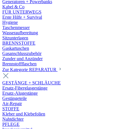
Generatoren + Powerbanks
Kabel & Co
FÜR UNTERWEGS
Erste Hilfe + Survival
Hygiene
Taschenmesser
Wasseraufbereitung
Sitzunterlagen
BRENNSTOFFE
Gaskartuschen
Gasanschlusszubehör
Zunder und Anzünder
Brennstoffflaschen
Zur Kategorie REPARATUR
GESTÄNGE + SCHLÄUCHE
Ersatz-Fiberglasgestänge
Ersatz-Alugestänge
Gestängeteile
Air-Repair
STOFFE
Kleber und Klebefolien
Nahtdichter
PFLEGE