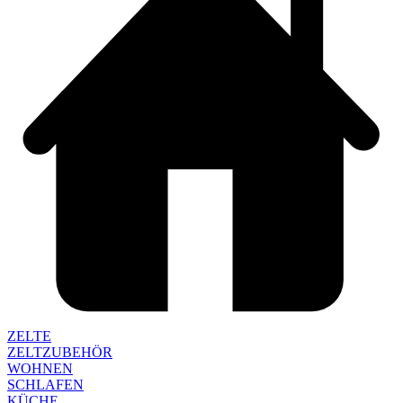
ZELTE
ZELTZUBEHÖR
WOHNEN
SCHLAFEN
KÜCHE