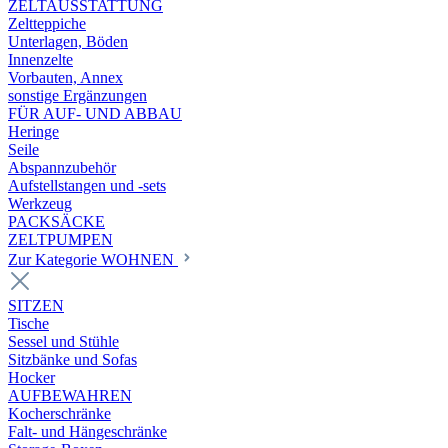
ZELTAUSSTATTUNG
Zeltteppiche
Unterlagen, Böden
Innenzelte
Vorbauten, Annex
sonstige Ergänzungen
FÜR AUF- UND ABBAU
Heringe
Seile
Abspannzubehör
Aufstellstangen und -sets
Werkzeug
PACKSÄCKE
ZELTPUMPEN
Zur Kategorie WOHNEN
SITZEN
Tische
Sessel und Stühle
Sitzbänke und Sofas
Hocker
AUFBEWAHREN
Kocherschränke
Falt- und Hängeschränke