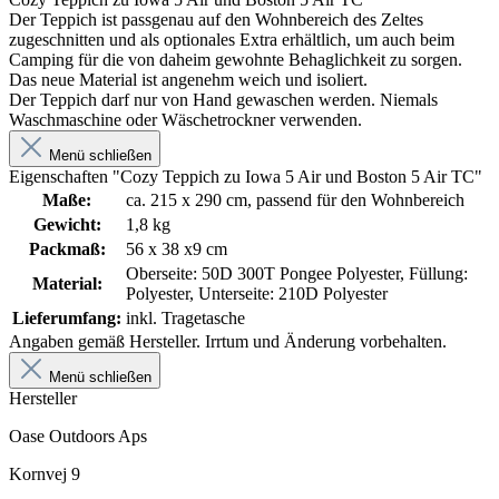
Der Teppich ist passgenau auf den Wohnbereich des Zeltes
zugeschnitten und als optionales Extra erhältlich, um auch beim
Camping für die von daheim gewohnte Behaglichkeit zu sorgen.
Das neue Material ist angenehm weich und isoliert.
Der Teppich darf nur von Hand gewaschen werden. Niemals
Waschmaschine oder Wäschetrockner verwenden.
Menü schließen
Eigenschaften "Cozy Teppich zu Iowa 5 Air und Boston 5 Air TC"
Maße:
ca. 215 x 290 cm, passend für den Wohnbereich
Gewicht:
1,8 kg
Packmaß:
56 x 38 x9 cm
Oberseite: 50D 300T Pongee Polyester, Füllung:
Material:
Polyester, Unterseite: 210D Polyester
Lieferumfang:
inkl. Tragetasche
Angaben gemäß Hersteller. Irrtum und Änderung vorbehalten.
Menü schließen
Hersteller
Oase Outdoors Aps
Kornvej 9