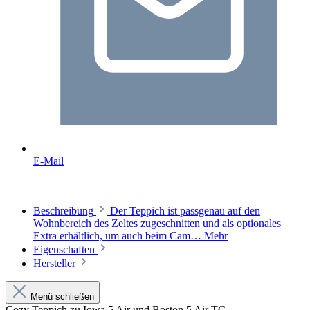
E-Mail
Beschreibung
Der Teppich ist passgenau auf den
Wohnbereich des Zeltes zugeschnitten und als optionales
Extra erhältlich, um auch beim Cam…
Mehr
Eigenschaften
Hersteller
Menü schließen
Cozy Teppich zu Iowa 5 Air und Boston 5 Air TC