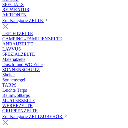
SPECIALS
REPARATUR
AKTIONEN
Zur Kategorie ZELTE
LEICHTZELTE
CAMPING-/FAMILIENZELTE
ANBAUZELTE
LAVVUS
SPEZIALZELTE
Materialzelte
Dusch- und WC-Zelte
SONNENSCHUTZ
Shelter
Sonnensegel
TARPS
Leichte Tarps
Baumwolltarps
MUSTERZELTE
WERBEZELTE
GRUPPENZELTE
Zur Kategorie ZELTZUBEHÖR