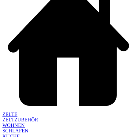
ZELTE
ZELTZUBEHÖR
WOHNEN
SCHLAFEN
KÜCHE