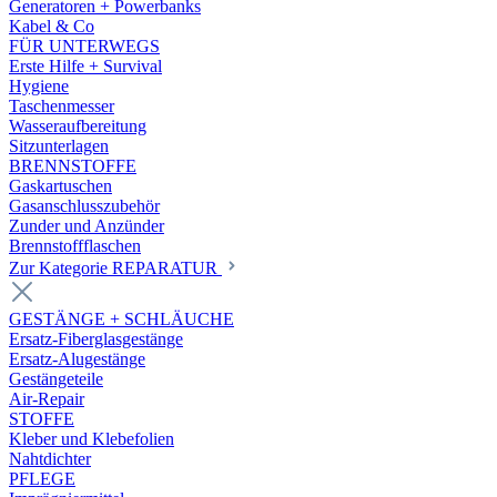
Generatoren + Powerbanks
Kabel & Co
FÜR UNTERWEGS
Erste Hilfe + Survival
Hygiene
Taschenmesser
Wasseraufbereitung
Sitzunterlagen
BRENNSTOFFE
Gaskartuschen
Gasanschlusszubehör
Zunder und Anzünder
Brennstoffflaschen
Zur Kategorie REPARATUR
GESTÄNGE + SCHLÄUCHE
Ersatz-Fiberglasgestänge
Ersatz-Alugestänge
Gestängeteile
Air-Repair
STOFFE
Kleber und Klebefolien
Nahtdichter
PFLEGE