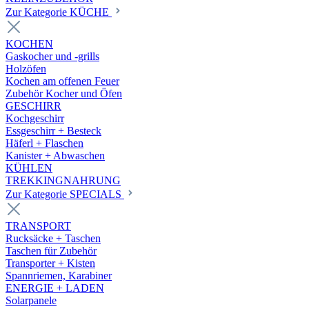
Zur Kategorie KÜCHE
KOCHEN
Gaskocher und -grills
Holzöfen
Kochen am offenen Feuer
Zubehör Kocher und Öfen
GESCHIRR
Kochgeschirr
Essgeschirr + Besteck
Häferl + Flaschen
Kanister + Abwaschen
KÜHLEN
TREKKINGNAHRUNG
Zur Kategorie SPECIALS
TRANSPORT
Rucksäcke + Taschen
Taschen für Zubehör
Transporter + Kisten
Spannriemen, Karabiner
ENERGIE + LADEN
Solarpanele