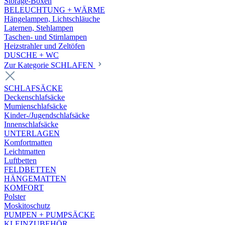
Storage-Boxen
BELEUCHTUNG + WÄRME
Hängelampen, Lichtschläuche
Laternen, Stehlampen
Taschen- und Stirnlampen
Heizstrahler und Zeltöfen
DUSCHE + WC
Zur Kategorie SCHLAFEN
SCHLAFSÄCKE
Deckenschlafsäcke
Mumienschlafsäcke
Kinder-/Jugendschlafsäcke
Innenschlafsäcke
UNTERLAGEN
Komfortmatten
Leichtmatten
Luftbetten
FELDBETTEN
HÄNGEMATTEN
KOMFORT
Polster
Moskitoschutz
PUMPEN + PUMPSÄCKE
KLEINZUBEHÖR