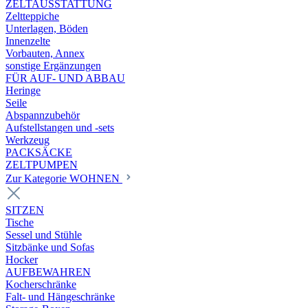
ZELTAUSSTATTUNG
Zeltteppiche
Unterlagen, Böden
Innenzelte
Vorbauten, Annex
sonstige Ergänzungen
FÜR AUF- UND ABBAU
Heringe
Seile
Abspannzubehör
Aufstellstangen und -sets
Werkzeug
PACKSÄCKE
ZELTPUMPEN
Zur Kategorie WOHNEN
SITZEN
Tische
Sessel und Stühle
Sitzbänke und Sofas
Hocker
AUFBEWAHREN
Kocherschränke
Falt- und Hängeschränke