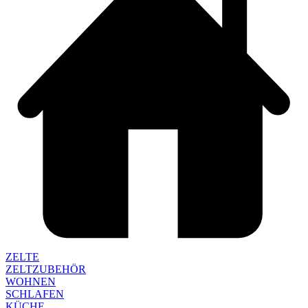
ZELTE
ZELTZUBEHÖR
WOHNEN
SCHLAFEN
KÜCHE