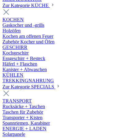
Zur Kategorie KÜCHE
KOCHEN
Gaskocher und -grills
Holzöfen
Kochen am offenen Feuer
Zubehör Kocher und Öfen
GESCHIRR
Kochgeschirr
Essgeschirr + Besteck
Häferl + Flaschen
Kanister + Abwaschen
KÜHLEN
TREKKINGNAHRUNG
Zur Kategorie SPECIALS
TRANSPORT
Rucksäcke + Taschen
Taschen für Zubehör
Transporter + Kisten
Spannriemen, Karabiner
ENERGIE + LADEN
Solarpanele