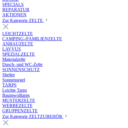
SPECIALS
REPARATUR
AKTIONEN
Zur Kategorie ZELTE
LEICHTZELTE
CAMPING-/FAMILIENZELTE
ANBAUZELTE
LAVVUS
SPEZIALZELTE
Materialzelte
Dusch- und WC-Zelte
SONNENSCHUTZ
Shelter
Sonnensegel
TARPS
Leichte Tarps
Baumwolltarps
MUSTERZELTE
WERBEZELTE
GRUPPENZELTE
Zur Kategorie ZELTZUBEHÖR