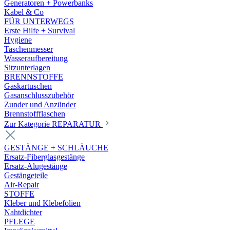
Generatoren + Powerbanks
Kabel & Co
FÜR UNTERWEGS
Erste Hilfe + Survival
Hygiene
Taschenmesser
Wasseraufbereitung
Sitzunterlagen
BRENNSTOFFE
Gaskartuschen
Gasanschlusszubehör
Zunder und Anzünder
Brennstoffflaschen
Zur Kategorie REPARATUR
GESTÄNGE + SCHLÄUCHE
Ersatz-Fiberglasgestänge
Ersatz-Alugestänge
Gestängeteile
Air-Repair
STOFFE
Kleber und Klebefolien
Nahtdichter
PFLEGE