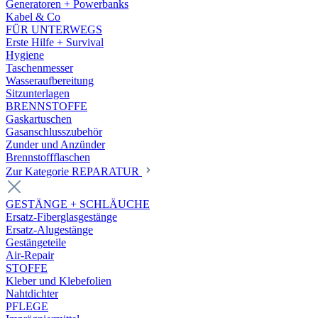
Generatoren + Powerbanks
Kabel & Co
FÜR UNTERWEGS
Erste Hilfe + Survival
Hygiene
Taschenmesser
Wasseraufbereitung
Sitzunterlagen
BRENNSTOFFE
Gaskartuschen
Gasanschlusszubehör
Zunder und Anzünder
Brennstoffflaschen
Zur Kategorie REPARATUR
GESTÄNGE + SCHLÄUCHE
Ersatz-Fiberglasgestänge
Ersatz-Alugestänge
Gestängeteile
Air-Repair
STOFFE
Kleber und Klebefolien
Nahtdichter
PFLEGE