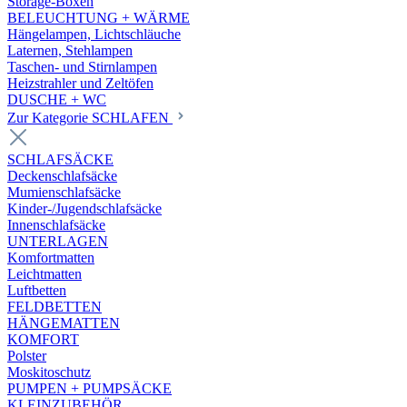
Storage-Boxen
BELEUCHTUNG + WÄRME
Hängelampen, Lichtschläuche
Laternen, Stehlampen
Taschen- und Stirnlampen
Heizstrahler und Zeltöfen
DUSCHE + WC
Zur Kategorie SCHLAFEN
SCHLAFSÄCKE
Deckenschlafsäcke
Mumienschlafsäcke
Kinder-/Jugendschlafsäcke
Innenschlafsäcke
UNTERLAGEN
Komfortmatten
Leichtmatten
Luftbetten
FELDBETTEN
HÄNGEMATTEN
KOMFORT
Polster
Moskitoschutz
PUMPEN + PUMPSÄCKE
KLEINZUBEHÖR