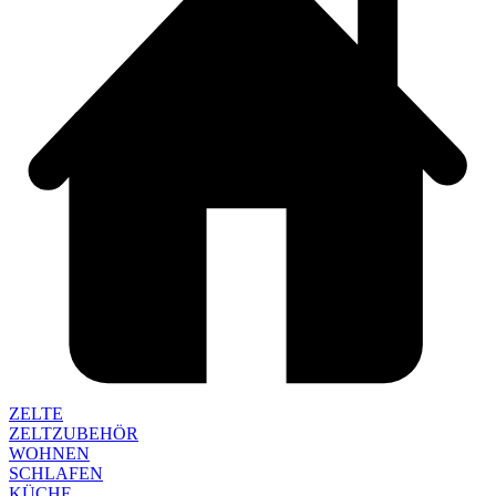
ZELTE
ZELTZUBEHÖR
WOHNEN
SCHLAFEN
KÜCHE