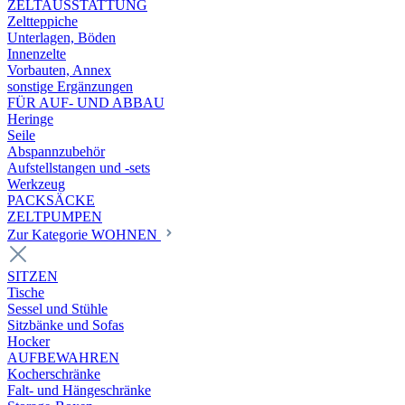
ZELTAUSSTATTUNG
Zeltteppiche
Unterlagen, Böden
Innenzelte
Vorbauten, Annex
sonstige Ergänzungen
FÜR AUF- UND ABBAU
Heringe
Seile
Abspannzubehör
Aufstellstangen und -sets
Werkzeug
PACKSÄCKE
ZELTPUMPEN
Zur Kategorie WOHNEN
SITZEN
Tische
Sessel und Stühle
Sitzbänke und Sofas
Hocker
AUFBEWAHREN
Kocherschränke
Falt- und Hängeschränke