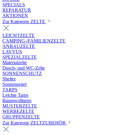
SPECIALS
REPARATUR
AKTIONEN
Zur Kategorie ZELTE
LEICHTZELTE
CAMPING-/FAMILIENZELTE
ANBAUZELTE
LAVVUS
SPEZIALZELTE
Materialzelte
Dusch- und WC-Zelte
SONNENSCHUTZ
Shelter
Sonnensegel
TARPS
Leichte Tarps
Baumwolltarps
MUSTERZELTE
WERBEZELTE
GRUPPENZELTE
Zur Kategorie ZELTZUBEHÖR