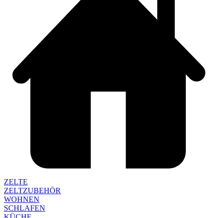
ZELTE
ZELTZUBEHÖR
WOHNEN
SCHLAFEN
KÜCHE