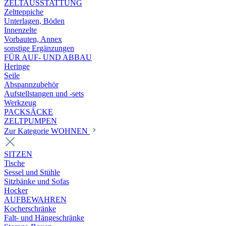
ZELTAUSSTATTUNG
Zeltteppiche
Unterlagen, Böden
Innenzelte
Vorbauten, Annex
sonstige Ergänzungen
FÜR AUF- UND ABBAU
Heringe
Seile
Abspannzubehör
Aufstellstangen und -sets
Werkzeug
PACKSÄCKE
ZELTPUMPEN
Zur Kategorie WOHNEN
SITZEN
Tische
Sessel und Stühle
Sitzbänke und Sofas
Hocker
AUFBEWAHREN
Kocherschränke
Falt- und Hängeschränke