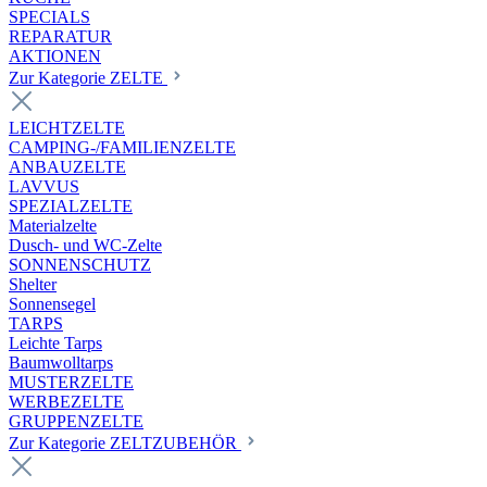
SPECIALS
REPARATUR
AKTIONEN
Zur Kategorie ZELTE
LEICHTZELTE
CAMPING-/FAMILIENZELTE
ANBAUZELTE
LAVVUS
SPEZIALZELTE
Materialzelte
Dusch- und WC-Zelte
SONNENSCHUTZ
Shelter
Sonnensegel
TARPS
Leichte Tarps
Baumwolltarps
MUSTERZELTE
WERBEZELTE
GRUPPENZELTE
Zur Kategorie ZELTZUBEHÖR