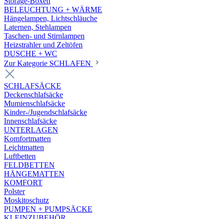
Storage-Boxen
BELEUCHTUNG + WÄRME
Hängelampen, Lichtschläuche
Laternen, Stehlampen
Taschen- und Stirnlampen
Heizstrahler und Zeltöfen
DUSCHE + WC
Zur Kategorie SCHLAFEN
SCHLAFSÄCKE
Deckenschlafsäcke
Mumienschlafsäcke
Kinder-/Jugendschlafsäcke
Innenschlafsäcke
UNTERLAGEN
Komfortmatten
Leichtmatten
Luftbetten
FELDBETTEN
HÄNGEMATTEN
KOMFORT
Polster
Moskitoschutz
PUMPEN + PUMPSÄCKE
KLEINZUBEHÖR