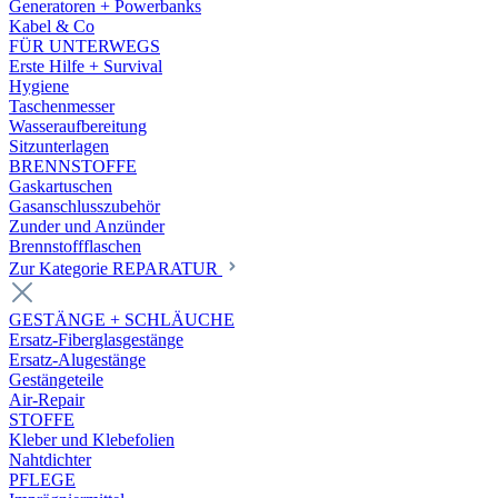
Generatoren + Powerbanks
Kabel & Co
FÜR UNTERWEGS
Erste Hilfe + Survival
Hygiene
Taschenmesser
Wasseraufbereitung
Sitzunterlagen
BRENNSTOFFE
Gaskartuschen
Gasanschlusszubehör
Zunder und Anzünder
Brennstoffflaschen
Zur Kategorie REPARATUR
GESTÄNGE + SCHLÄUCHE
Ersatz-Fiberglasgestänge
Ersatz-Alugestänge
Gestängeteile
Air-Repair
STOFFE
Kleber und Klebefolien
Nahtdichter
PFLEGE