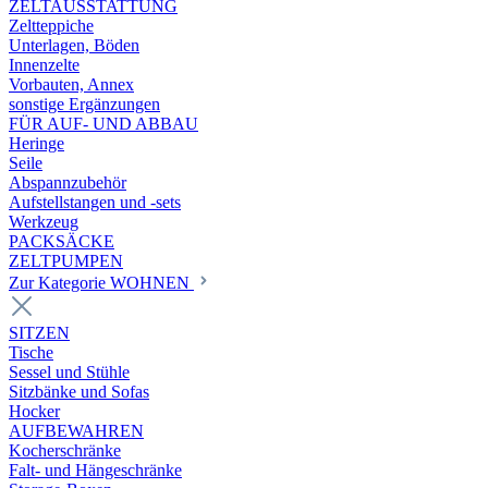
ZELTAUSSTATTUNG
Zeltteppiche
Unterlagen, Böden
Innenzelte
Vorbauten, Annex
sonstige Ergänzungen
FÜR AUF- UND ABBAU
Heringe
Seile
Abspannzubehör
Aufstellstangen und -sets
Werkzeug
PACKSÄCKE
ZELTPUMPEN
Zur Kategorie WOHNEN
SITZEN
Tische
Sessel und Stühle
Sitzbänke und Sofas
Hocker
AUFBEWAHREN
Kocherschränke
Falt- und Hängeschränke