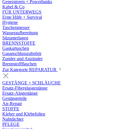
Generatoren + Powerbanks
Kabel & Co
FÜR UNTERWEGS
Erste Hilfe + Survival
Hygiene
Taschenmesser
Wasseraufbereitung
Sitzunterlagen
BRENNSTOFFE
Gaskartuschen
Gasanschlusszubehör
Zunder und Anzünder
Brennstoffflaschen
Zur Kategorie REPARATUR
GESTÄNGE + SCHLÄUCHE
Ersatz-Fiberglasgestänge
Ersatz-Alugestänge
Gestängeteile
Air-Repair
STOFFE
Kleber und Klebefolien
Nahtdichter
PFLEGE