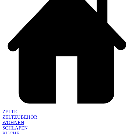
ZELTE
ZELTZUBEHÖR
WOHNEN
SCHLAFEN
KÜCHE