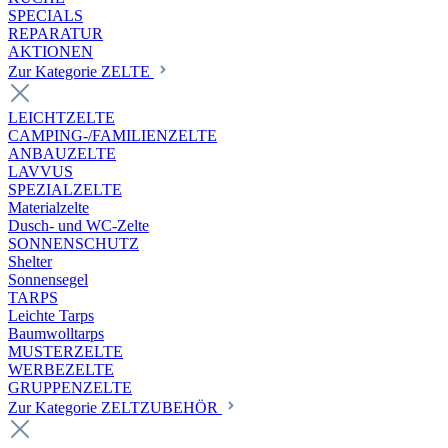
SPECIALS
REPARATUR
AKTIONEN
Zur Kategorie ZELTE
LEICHTZELTE
CAMPING-/FAMILIENZELTE
ANBAUZELTE
LAVVUS
SPEZIALZELTE
Materialzelte
Dusch- und WC-Zelte
SONNENSCHUTZ
Shelter
Sonnensegel
TARPS
Leichte Tarps
Baumwolltarps
MUSTERZELTE
WERBEZELTE
GRUPPENZELTE
Zur Kategorie ZELTZUBEHÖR