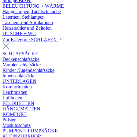
Storage-Boxen
BELEUCHTUNG + WÄRME
Hängelampen, Lichtschläuche
Laternen, Stehlampen
Taschen- und Stirnlampen
Heizstrahler und Zeltöfen
DUSCHE + WC
Zur Kategorie SCHLAFEN
SCHLAFSÄCKE
Deckenschlafsäcke
Mumienschlafsäcke
Kinder-/Jugendschlafsäcke
Innenschlafsäcke
UNTERLAGEN
Komfortmatten
Leichtmatten
Luftbetten
FELDBETTEN
HÄNGEMATTEN
KOMFORT
Polster
Moskitoschutz
PUMPEN + PUMPSÄCKE
KLEINZUBEHÖR