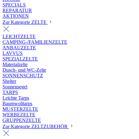
SPECIALS
REPARATUR
AKTIONEN
Zur Kategorie ZELTE
LEICHTZELTE
CAMPING-/FAMILIENZELTE
ANBAUZELTE
LAVVUS
SPEZIALZELTE
Materialzelte
Dusch- und WC-Zelte
SONNENSCHUTZ
Shelter
Sonnensegel
TARPS
Leichte Tarps
Baumwolltarps
MUSTERZELTE
WERBEZELTE
GRUPPENZELTE
Zur Kategorie ZELTZUBEHÖR