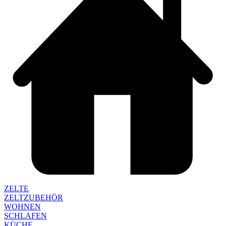
ZELTE
ZELTZUBEHÖR
WOHNEN
SCHLAFEN
KÜCHE