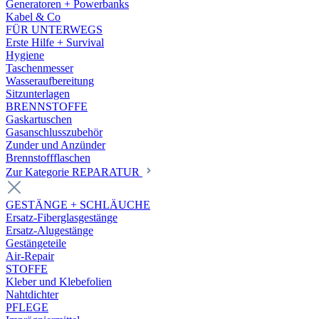
Generatoren + Powerbanks
Kabel & Co
FÜR UNTERWEGS
Erste Hilfe + Survival
Hygiene
Taschenmesser
Wasseraufbereitung
Sitzunterlagen
BRENNSTOFFE
Gaskartuschen
Gasanschlusszubehör
Zunder und Anzünder
Brennstoffflaschen
Zur Kategorie REPARATUR
GESTÄNGE + SCHLÄUCHE
Ersatz-Fiberglasgestänge
Ersatz-Alugestänge
Gestängeteile
Air-Repair
STOFFE
Kleber und Klebefolien
Nahtdichter
PFLEGE