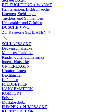
Storage-Boxen
BELEUCHTUNG + WÄRME
Hängelampen, Lichtschläuche
Laternen, Stehlampen
Taschen- und Stirnlampen
Heizstrahler und Zeltöfen
DUSCHE + WC
Zur Kategorie SCHLAFEN
SCHLAFSÄCKE
Deckenschlafsäcke
Mumienschlafsäcke
Kinder-/Jugendschlafsäcke
Innenschlafsäcke
UNTERLAGEN
Komfortmatten
Leichtmatten
Luftbetten
FELDBETTEN
HÄNGEMATTEN
KOMFORT
Polster
Moskitoschutz
PUMPEN + PUMPSÄCKE
KLEINZUBEHÖR