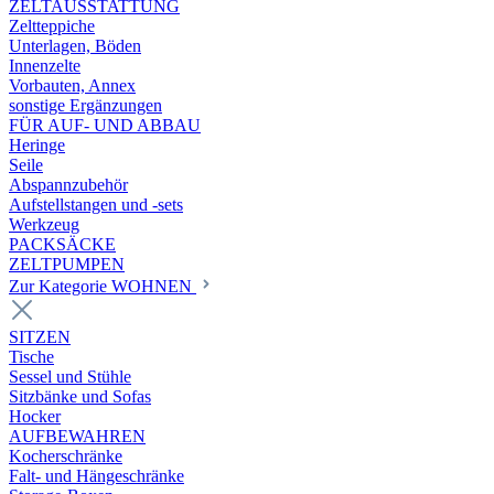
ZELTAUSSTATTUNG
Zeltteppiche
Unterlagen, Böden
Innenzelte
Vorbauten, Annex
sonstige Ergänzungen
FÜR AUF- UND ABBAU
Heringe
Seile
Abspannzubehör
Aufstellstangen und -sets
Werkzeug
PACKSÄCKE
ZELTPUMPEN
Zur Kategorie WOHNEN
SITZEN
Tische
Sessel und Stühle
Sitzbänke und Sofas
Hocker
AUFBEWAHREN
Kocherschränke
Falt- und Hängeschränke