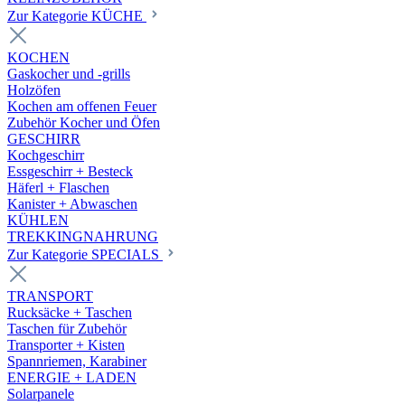
Zur Kategorie KÜCHE
KOCHEN
Gaskocher und -grills
Holzöfen
Kochen am offenen Feuer
Zubehör Kocher und Öfen
GESCHIRR
Kochgeschirr
Essgeschirr + Besteck
Häferl + Flaschen
Kanister + Abwaschen
KÜHLEN
TREKKINGNAHRUNG
Zur Kategorie SPECIALS
TRANSPORT
Rucksäcke + Taschen
Taschen für Zubehör
Transporter + Kisten
Spannriemen, Karabiner
ENERGIE + LADEN
Solarpanele