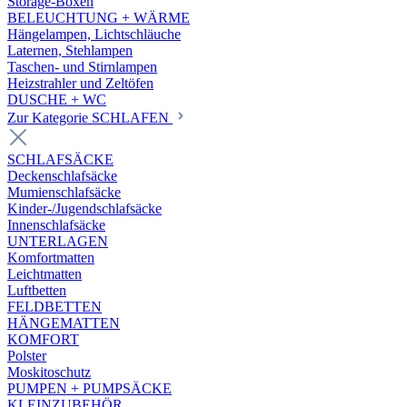
Storage-Boxen
BELEUCHTUNG + WÄRME
Hängelampen, Lichtschläuche
Laternen, Stehlampen
Taschen- und Stirnlampen
Heizstrahler und Zeltöfen
DUSCHE + WC
Zur Kategorie SCHLAFEN
SCHLAFSÄCKE
Deckenschlafsäcke
Mumienschlafsäcke
Kinder-/Jugendschlafsäcke
Innenschlafsäcke
UNTERLAGEN
Komfortmatten
Leichtmatten
Luftbetten
FELDBETTEN
HÄNGEMATTEN
KOMFORT
Polster
Moskitoschutz
PUMPEN + PUMPSÄCKE
KLEINZUBEHÖR