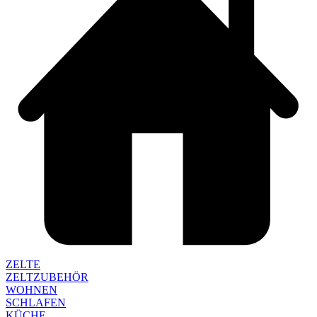
ZELTE
ZELTZUBEHÖR
WOHNEN
SCHLAFEN
KÜCHE