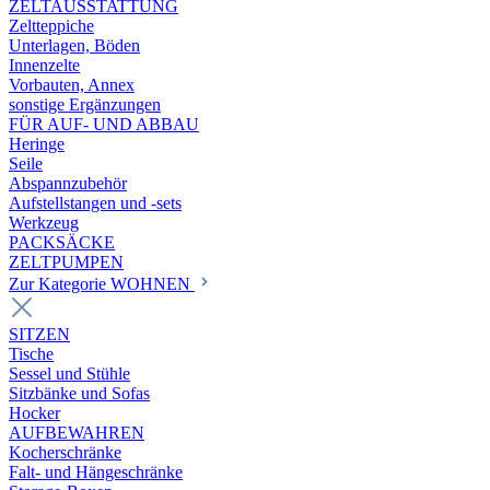
ZELTAUSSTATTUNG
Zeltteppiche
Unterlagen, Böden
Innenzelte
Vorbauten, Annex
sonstige Ergänzungen
FÜR AUF- UND ABBAU
Heringe
Seile
Abspannzubehör
Aufstellstangen und -sets
Werkzeug
PACKSÄCKE
ZELTPUMPEN
Zur Kategorie WOHNEN
SITZEN
Tische
Sessel und Stühle
Sitzbänke und Sofas
Hocker
AUFBEWAHREN
Kocherschränke
Falt- und Hängeschränke