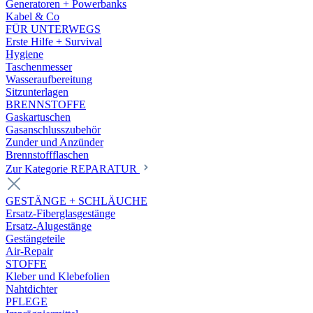
Generatoren + Powerbanks
Kabel & Co
FÜR UNTERWEGS
Erste Hilfe + Survival
Hygiene
Taschenmesser
Wasseraufbereitung
Sitzunterlagen
BRENNSTOFFE
Gaskartuschen
Gasanschlusszubehör
Zunder und Anzünder
Brennstoffflaschen
Zur Kategorie REPARATUR
GESTÄNGE + SCHLÄUCHE
Ersatz-Fiberglasgestänge
Ersatz-Alugestänge
Gestängeteile
Air-Repair
STOFFE
Kleber und Klebefolien
Nahtdichter
PFLEGE