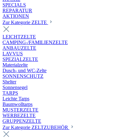
SPECIALS
REPARATUR
AKTIONEN
Zur Kategorie ZELTE
LEICHTZELTE
CAMPING-/FAMILIENZELTE
ANBAUZELTE
LAVVUS
SPEZIALZELTE
Materialzelte
Dusch- und WC-Zelte
SONNENSCHUTZ
Shelter
Sonnensegel
TARPS
Leichte Tarps
Baumwolltarps
MUSTERZELTE
WERBEZELTE
GRUPPENZELTE
Zur Kategorie ZELTZUBEHÖR