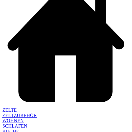
ZELTE
ZELTZUBEHÖR
WOHNEN
SCHLAFEN
KÜCHE