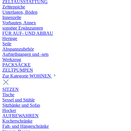
ZELTAUSSTATTUNG
Zeltteppiche
Unterlagen, Böden
Innenzelte
Vorbauten, Annex
sonstige Ergänzungen
FÜR AUF- UND ABBAU
Heringe
Seile
Abspannzubehör
Aufstellstangen und -sets
Werkzeug
PACKSÄCKE
ZELTPUMPEN
Zur Kategorie WOHNEN
SITZEN
Tische
Sessel und Stühle
Sitzbänke und Sofas
Hocker
AUFBEWAHREN
Kocherschränke
Falt- und Hängeschränke