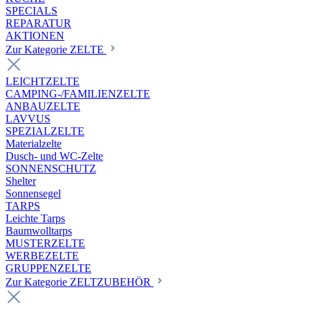
SPECIALS
REPARATUR
AKTIONEN
Zur Kategorie ZELTE
LEICHTZELTE
CAMPING-/FAMILIENZELTE
ANBAUZELTE
LAVVUS
SPEZIALZELTE
Materialzelte
Dusch- und WC-Zelte
SONNENSCHUTZ
Shelter
Sonnensegel
TARPS
Leichte Tarps
Baumwolltarps
MUSTERZELTE
WERBEZELTE
GRUPPENZELTE
Zur Kategorie ZELTZUBEHÖR