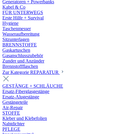
Generatoren + Powerbanks
Kabel & Co
FÜR UNTERWEGS
Erste Hilfe + Survival
Hygiene
Taschenmesser
Wasseraufbereitung
Sitzunterlagen
BRENNSTOFFE
Gaskartuschen
Gasanschlusszubehör
Zunder und Anzünder
Brennstoffflaschen
Zur Kategorie REPARATUR
GESTÄNGE + SCHLÄUCHE
Ersatz-Fiberglasgestänge
Ersatz-Alugestänge
Gestängeteile
Air-Repair
STOFFE
Kleber und Klebefolien
Nahtdichter
PFLEGE