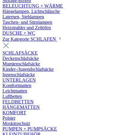
Storage-Boxen
BELEUCHTUNG + WÄRME
Hängelampen, Lichtschläuche
Laternen, Stehlampen
Taschen- und Stirnlampen
Heizstrahler und Zeltöfen
DUSCHE + WC
Zur Kategorie SCHLAFEN
SCHLAFSÄCKE
Deckenschlafsäcke
Mumienschlafsäcke
Kinder-/Jugendschlafsäcke
Innenschlafsäcke
UNTERLAGEN
Komfortmatten
Leichtmatten
Luftbetten
FELDBETTEN
HÄNGEMATTEN
KOMFORT
Polster
Moskitoschutz
PUMPEN + PUMPSÄCKE
KLEINZUBEHÖR