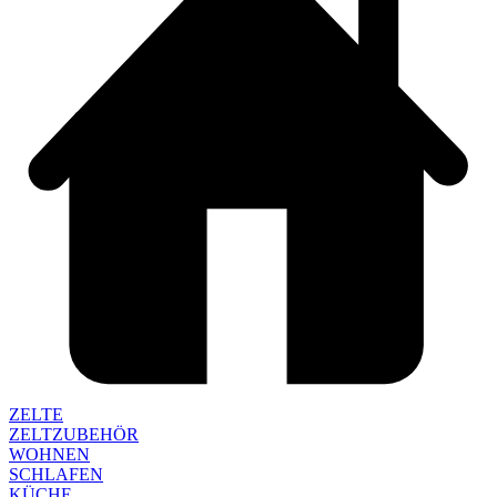
ZELTE
ZELTZUBEHÖR
WOHNEN
SCHLAFEN
KÜCHE