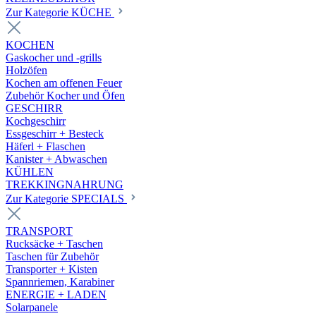
Zur Kategorie KÜCHE
KOCHEN
Gaskocher und -grills
Holzöfen
Kochen am offenen Feuer
Zubehör Kocher und Öfen
GESCHIRR
Kochgeschirr
Essgeschirr + Besteck
Häferl + Flaschen
Kanister + Abwaschen
KÜHLEN
TREKKINGNAHRUNG
Zur Kategorie SPECIALS
TRANSPORT
Rucksäcke + Taschen
Taschen für Zubehör
Transporter + Kisten
Spannriemen, Karabiner
ENERGIE + LADEN
Solarpanele