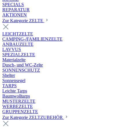
SPECIALS
REPARATUR
AKTIONEN
Zur Kategorie ZELTE
LEICHTZELTE
CAMPING-/FAMILIENZELTE
ANBAUZELTE
LAVVUS
SPEZIALZELTE
Materialzelte
Dusch- und WC-Zelte
SONNENSCHUTZ
Shelter
Sonnensegel
TARPS
Leichte Tarps
Baumwolltarps
MUSTERZELTE
WERBEZELTE
GRUPPENZELTE
Zur Kategorie ZELTZUBEHÖR