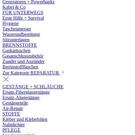
Generatoren + Powerbanks
Kabel & Co
FÜR UNTERWEGS
Erste Hilfe + Survival
Hygiene
Taschenmesser
Wasseraufbereitung
Sitzunterlagen
BRENNSTOFFE
Gaskartuschen
Gasanschlusszubehör
Zunder und Anzünder
Brennstoffflaschen
Zur Kategorie REPARATUR
GESTÄNGE + SCHLÄUCHE
Ersatz-Fiberglasgestänge
Ersatz-Alugestänge
Gestängeteile
Air-Repair
STOFFE
Kleber und Klebefolien
Nahtdichter
PFLEGE