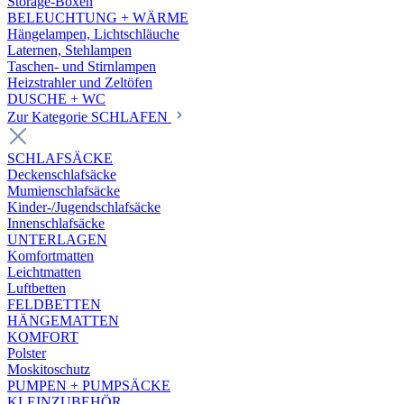
Storage-Boxen
BELEUCHTUNG + WÄRME
Hängelampen, Lichtschläuche
Laternen, Stehlampen
Taschen- und Stirnlampen
Heizstrahler und Zeltöfen
DUSCHE + WC
Zur Kategorie SCHLAFEN
SCHLAFSÄCKE
Deckenschlafsäcke
Mumienschlafsäcke
Kinder-/Jugendschlafsäcke
Innenschlafsäcke
UNTERLAGEN
Komfortmatten
Leichtmatten
Luftbetten
FELDBETTEN
HÄNGEMATTEN
KOMFORT
Polster
Moskitoschutz
PUMPEN + PUMPSÄCKE
KLEINZUBEHÖR