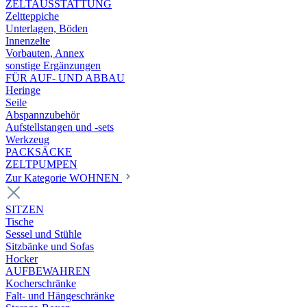
ZELTAUSSTATTUNG
Zeltteppiche
Unterlagen, Böden
Innenzelte
Vorbauten, Annex
sonstige Ergänzungen
FÜR AUF- UND ABBAU
Heringe
Seile
Abspannzubehör
Aufstellstangen und -sets
Werkzeug
PACKSÄCKE
ZELTPUMPEN
Zur Kategorie WOHNEN
SITZEN
Tische
Sessel und Stühle
Sitzbänke und Sofas
Hocker
AUFBEWAHREN
Kocherschränke
Falt- und Hängeschränke