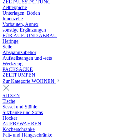
ZELTAUSSTATTUNG
Zeltteppiche
Unterlagen, Böden
Innenzelte
Vorbauten, Annex
sonstige Ergänzungen
FÜR AUF- UND ABBAU
Heringe
Seile
Abspannzubehör
Aufstellstangen und -sets
Werkzeug
PACKSÄCKE
ZELTPUMPEN
Zur Kategorie WOHNEN
SITZEN
Tische
Sessel und Stühle
Sitzbänke und Sofas
Hocker
AUFBEWAHREN
Kocherschränke
Falt- und Hängeschränke