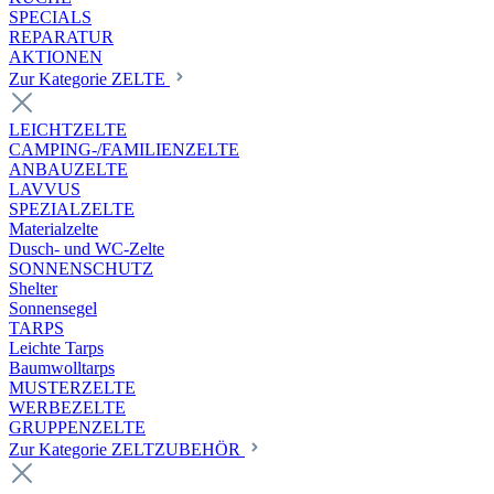
SPECIALS
REPARATUR
AKTIONEN
Zur Kategorie ZELTE
LEICHTZELTE
CAMPING-/FAMILIENZELTE
ANBAUZELTE
LAVVUS
SPEZIALZELTE
Materialzelte
Dusch- und WC-Zelte
SONNENSCHUTZ
Shelter
Sonnensegel
TARPS
Leichte Tarps
Baumwolltarps
MUSTERZELTE
WERBEZELTE
GRUPPENZELTE
Zur Kategorie ZELTZUBEHÖR