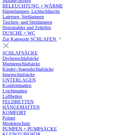
Storage-Boxen
BELEUCHTUNG + WÄRME
Hängelampen, Lichtschläuche
Laternen, Stehlampen
Taschen- und Stirnlampen
Heizstrahler und Zeltöfen
DUSCHE + WC
Zur Kategorie SCHLAFEN
SCHLAFSÄCKE
Deckenschlafsäcke
Mumienschlafsäcke
Kinder-/Jugendschlafsäcke
Innenschlafsäcke
UNTERLAGEN
Komfortmatten
Leichtmatten
Luftbetten
FELDBETTEN
HÄNGEMATTEN
KOMFORT
Polster
Moskitoschutz
PUMPEN + PUMPSÄCKE
KLEINZUBEHÖR