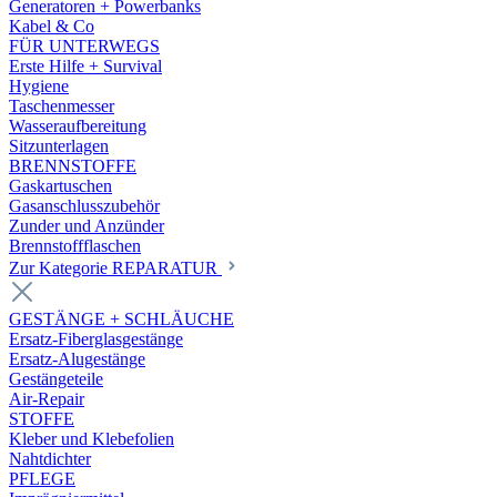
Generatoren + Powerbanks
Kabel & Co
FÜR UNTERWEGS
Erste Hilfe + Survival
Hygiene
Taschenmesser
Wasseraufbereitung
Sitzunterlagen
BRENNSTOFFE
Gaskartuschen
Gasanschlusszubehör
Zunder und Anzünder
Brennstoffflaschen
Zur Kategorie REPARATUR
GESTÄNGE + SCHLÄUCHE
Ersatz-Fiberglasgestänge
Ersatz-Alugestänge
Gestängeteile
Air-Repair
STOFFE
Kleber und Klebefolien
Nahtdichter
PFLEGE