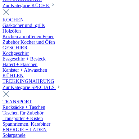
Zur Kategorie KÜCHE
KOCHEN
Gaskocher und -grills
Holzöfen
Kochen am offenen Feuer
Zubehör Kocher und Öfen
GESCHIRR
Kochgeschirr
Essgeschirr + Besteck
Häferl + Flaschen
Kanister + Abwaschen
KÜHLEN
TREKKINGNAHRUNG
Zur Kategorie SPECIALS
TRANSPORT
Rucksäcke + Taschen
Taschen für Zubehör
Transporter + Kisten
Spannriemen, Karabiner
ENERGIE + LADEN
Solarpanele