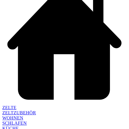
ZELTE
ZELTZUBEHÖR
WOHNEN
SCHLAFEN
KÜCHE