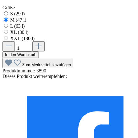
Größe
S (29 l)
M (47 l)
L (63 l)
XL (80 l)
XXL (130 l)
In den Warenkorb
Zum Merkzettel hinzufügen
Produktnummer:
3890
Dieses Produkt weiterempfehlen: