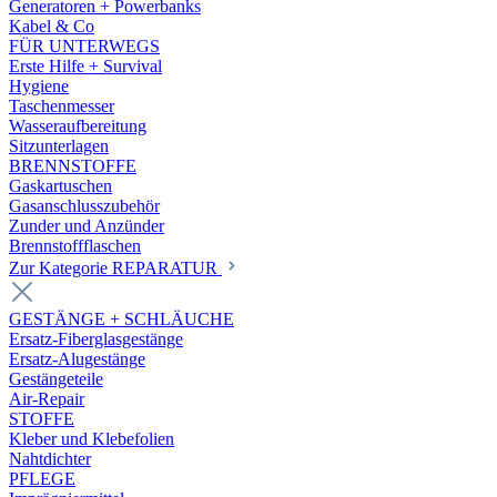
Generatoren + Powerbanks
Kabel & Co
FÜR UNTERWEGS
Erste Hilfe + Survival
Hygiene
Taschenmesser
Wasseraufbereitung
Sitzunterlagen
BRENNSTOFFE
Gaskartuschen
Gasanschlusszubehör
Zunder und Anzünder
Brennstoffflaschen
Zur Kategorie REPARATUR
GESTÄNGE + SCHLÄUCHE
Ersatz-Fiberglasgestänge
Ersatz-Alugestänge
Gestängeteile
Air-Repair
STOFFE
Kleber und Klebefolien
Nahtdichter
PFLEGE