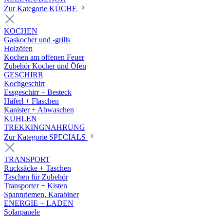
Zur Kategorie KÜCHE
KOCHEN
Gaskocher und -grills
Holzöfen
Kochen am offenen Feuer
Zubehör Kocher und Öfen
GESCHIRR
Kochgeschirr
Essgeschirr + Besteck
Häferl + Flaschen
Kanister + Abwaschen
KÜHLEN
TREKKINGNAHRUNG
Zur Kategorie SPECIALS
TRANSPORT
Rucksäcke + Taschen
Taschen für Zubehör
Transporter + Kisten
Spannriemen, Karabiner
ENERGIE + LADEN
Solarpanele