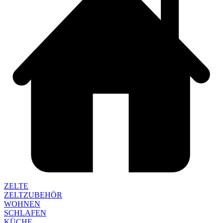
ZELTE
ZELTZUBEHÖR
WOHNEN
SCHLAFEN
KÜCHE