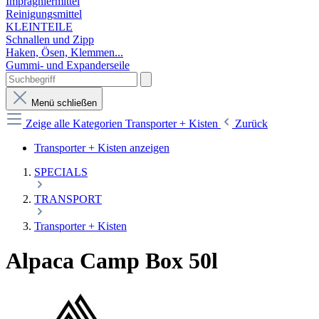
Imprägniermittel
Reinigungsmittel
KLEINTEILE
Schnallen und Zipp
Haken, Ösen, Klemmen...
Gummi- und Expanderseile
Menü schließen
Zeige alle Kategorien
Transporter + Kisten
Zurück
Transporter + Kisten anzeigen
SPECIALS
TRANSPORT
Transporter + Kisten
Alpaca Camp Box 50l