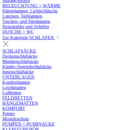
Storage-Boxen
BELEUCHTUNG + WÄRME
Hängelampen, Lichtschläuche
Laternen, Stehlampen
Taschen- und Stirnlampen
Heizstrahler und Zeltöfen
DUSCHE + WC
Zur Kategorie SCHLAFEN
SCHLAFSÄCKE
Deckenschlafsäcke
Mumienschlafsäcke
Kinder-/Jugendschlafsäcke
Innenschlafsäcke
UNTERLAGEN
Komfortmatten
Leichtmatten
Luftbetten
FELDBETTEN
HÄNGEMATTEN
KOMFORT
Polster
Moskitoschutz
PUMPEN + PUMPSÄCKE
KLEINZUBEHÖR