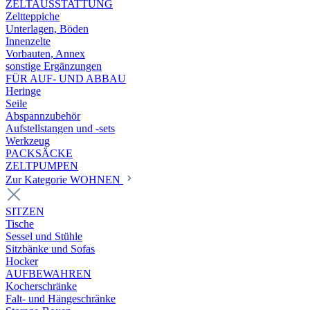
ZELTAUSSTATTUNG
Zeltteppiche
Unterlagen, Böden
Innenzelte
Vorbauten, Annex
sonstige Ergänzungen
FÜR AUF- UND ABBAU
Heringe
Seile
Abspannzubehör
Aufstellstangen und -sets
Werkzeug
PACKSÄCKE
ZELTPUMPEN
Zur Kategorie WOHNEN
SITZEN
Tische
Sessel und Stühle
Sitzbänke und Sofas
Hocker
AUFBEWAHREN
Kocherschränke
Falt- und Hängeschränke