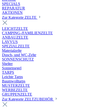
SPECIALS
REPARATUR
AKTIONEN
Zur Kategorie ZELTE
LEICHTZELTE
CAMPING-/FAMILIENZELTE
ANBAUZELTE
LAVVUS
SPEZIALZELTE
Materialzelte
Dusch- und WC-Zelte
SONNENSCHUTZ
Shelter
Sonnensegel
TARPS
Leichte Tarps
Baumwolltarps
MUSTERZELTE
WERBEZELTE
GRUPPENZELTE
Zur Kategorie ZELTZUBEHÖR