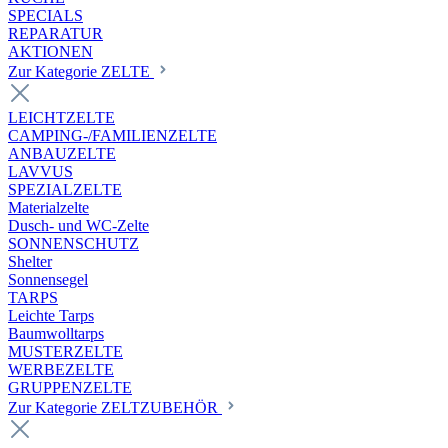
SPECIALS
REPARATUR
AKTIONEN
Zur Kategorie ZELTE
LEICHTZELTE
CAMPING-/FAMILIENZELTE
ANBAUZELTE
LAVVUS
SPEZIALZELTE
Materialzelte
Dusch- und WC-Zelte
SONNENSCHUTZ
Shelter
Sonnensegel
TARPS
Leichte Tarps
Baumwolltarps
MUSTERZELTE
WERBEZELTE
GRUPPENZELTE
Zur Kategorie ZELTZUBEHÖR