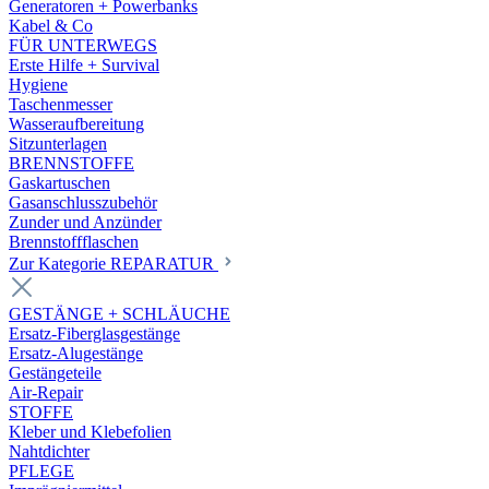
Generatoren + Powerbanks
Kabel & Co
FÜR UNTERWEGS
Erste Hilfe + Survival
Hygiene
Taschenmesser
Wasseraufbereitung
Sitzunterlagen
BRENNSTOFFE
Gaskartuschen
Gasanschlusszubehör
Zunder und Anzünder
Brennstoffflaschen
Zur Kategorie REPARATUR
GESTÄNGE + SCHLÄUCHE
Ersatz-Fiberglasgestänge
Ersatz-Alugestänge
Gestängeteile
Air-Repair
STOFFE
Kleber und Klebefolien
Nahtdichter
PFLEGE