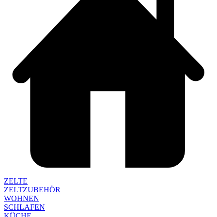
ZELTE
ZELTZUBEHÖR
WOHNEN
SCHLAFEN
KÜCHE