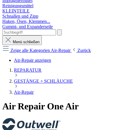
Imprägniermittel
Reinigungsmittel
KLEINTEILE
Schnallen und Zipp
Haken, Ösen, Klemmen...
Gummi- und Expanderseile
Menü schließen
Zeige alle Kategorien
Air-Repair
Zurück
Air-Repair anzeigen
REPARATUR
GESTÄNGE + SCHLÄUCHE
Air-Repair
Air Repair One Air