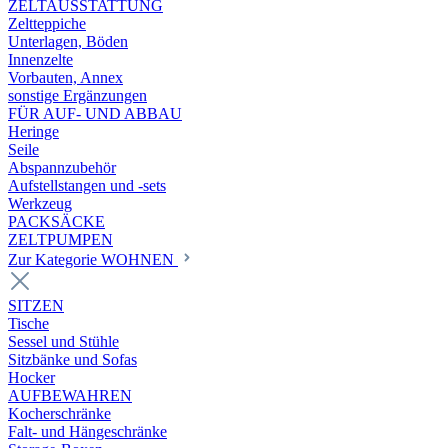
ZELTAUSSTATTUNG
Zeltteppiche
Unterlagen, Böden
Innenzelte
Vorbauten, Annex
sonstige Ergänzungen
FÜR AUF- UND ABBAU
Heringe
Seile
Abspannzubehör
Aufstellstangen und -sets
Werkzeug
PACKSÄCKE
ZELTPUMPEN
Zur Kategorie WOHNEN
SITZEN
Tische
Sessel und Stühle
Sitzbänke und Sofas
Hocker
AUFBEWAHREN
Kocherschränke
Falt- und Hängeschränke