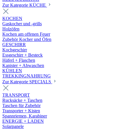
Zur Kategorie KÜCHE
KOCHEN
Gaskocher und -grills
Holzöfen
Kochen am offenen Feuer
Zubehör Kocher und Öfen
GESCHIRR
Kochgeschirr
Essgeschirr + Besteck
Häferl + Flaschen
Kanister + Abwaschen
KÜHLEN
TREKKINGNAHRUNG
Zur Kategorie SPECIALS
TRANSPORT
Rucksäcke + Taschen
Taschen für Zubehör
Transporter + Kisten
Spannriemen, Karabiner
ENERGIE + LADEN
Solarpanele