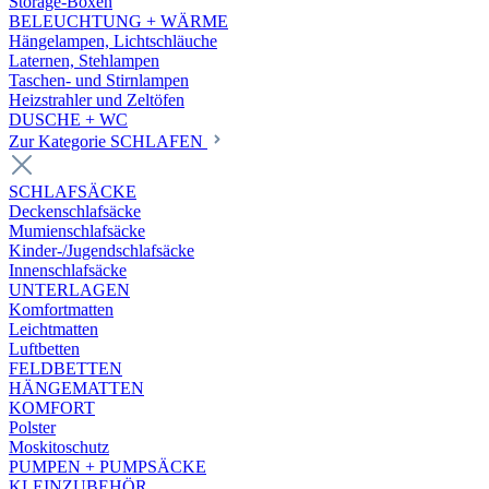
Storage-Boxen
BELEUCHTUNG + WÄRME
Hängelampen, Lichtschläuche
Laternen, Stehlampen
Taschen- und Stirnlampen
Heizstrahler und Zeltöfen
DUSCHE + WC
Zur Kategorie SCHLAFEN
SCHLAFSÄCKE
Deckenschlafsäcke
Mumienschlafsäcke
Kinder-/Jugendschlafsäcke
Innenschlafsäcke
UNTERLAGEN
Komfortmatten
Leichtmatten
Luftbetten
FELDBETTEN
HÄNGEMATTEN
KOMFORT
Polster
Moskitoschutz
PUMPEN + PUMPSÄCKE
KLEINZUBEHÖR