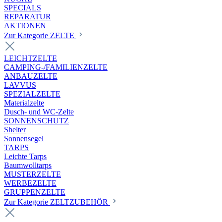
SPECIALS
REPARATUR
AKTIONEN
Zur Kategorie ZELTE
LEICHTZELTE
CAMPING-/FAMILIENZELTE
ANBAUZELTE
LAVVUS
SPEZIALZELTE
Materialzelte
Dusch- und WC-Zelte
SONNENSCHUTZ
Shelter
Sonnensegel
TARPS
Leichte Tarps
Baumwolltarps
MUSTERZELTE
WERBEZELTE
GRUPPENZELTE
Zur Kategorie ZELTZUBEHÖR