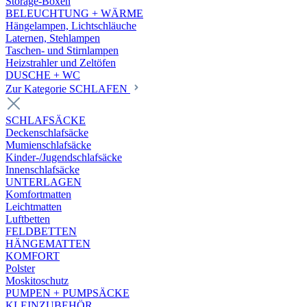
Storage-Boxen
BELEUCHTUNG + WÄRME
Hängelampen, Lichtschläuche
Laternen, Stehlampen
Taschen- und Stirnlampen
Heizstrahler und Zeltöfen
DUSCHE + WC
Zur Kategorie SCHLAFEN
SCHLAFSÄCKE
Deckenschlafsäcke
Mumienschlafsäcke
Kinder-/Jugendschlafsäcke
Innenschlafsäcke
UNTERLAGEN
Komfortmatten
Leichtmatten
Luftbetten
FELDBETTEN
HÄNGEMATTEN
KOMFORT
Polster
Moskitoschutz
PUMPEN + PUMPSÄCKE
KLEINZUBEHÖR