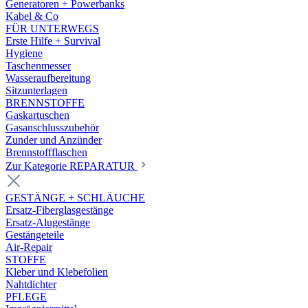
Generatoren + Powerbanks
Kabel & Co
FÜR UNTERWEGS
Erste Hilfe + Survival
Hygiene
Taschenmesser
Wasseraufbereitung
Sitzunterlagen
BRENNSTOFFE
Gaskartuschen
Gasanschlusszubehör
Zunder und Anzünder
Brennstoffflaschen
Zur Kategorie REPARATUR
GESTÄNGE + SCHLÄUCHE
Ersatz-Fiberglasgestänge
Ersatz-Alugestänge
Gestängeteile
Air-Repair
STOFFE
Kleber und Klebefolien
Nahtdichter
PFLEGE