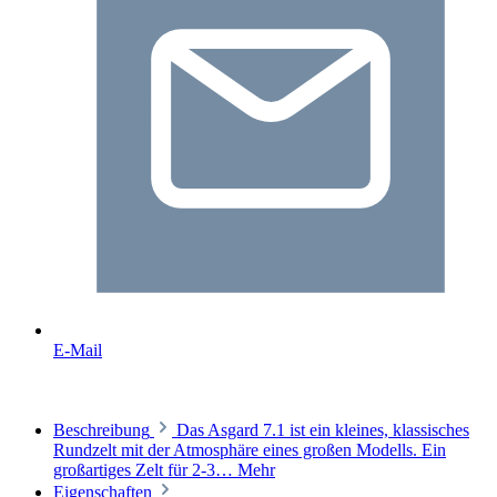
E-Mail
Beschreibung
Das Asgard 7.1 ist ein kleines, klassisches
Rundzelt mit der Atmosphäre eines großen Modells. Ein
großartiges Zelt für 2-3…
Mehr
Eigenschaften