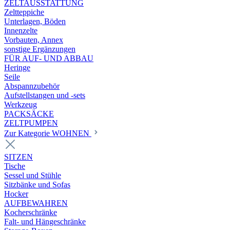
ZELTAUSSTATTUNG
Zeltteppiche
Unterlagen, Böden
Innenzelte
Vorbauten, Annex
sonstige Ergänzungen
FÜR AUF- UND ABBAU
Heringe
Seile
Abspannzubehör
Aufstellstangen und -sets
Werkzeug
PACKSÄCKE
ZELTPUMPEN
Zur Kategorie WOHNEN
SITZEN
Tische
Sessel und Stühle
Sitzbänke und Sofas
Hocker
AUFBEWAHREN
Kocherschränke
Falt- und Hängeschränke