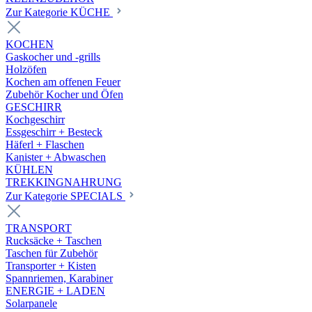
Zur Kategorie KÜCHE
KOCHEN
Gaskocher und -grills
Holzöfen
Kochen am offenen Feuer
Zubehör Kocher und Öfen
GESCHIRR
Kochgeschirr
Essgeschirr + Besteck
Häferl + Flaschen
Kanister + Abwaschen
KÜHLEN
TREKKINGNAHRUNG
Zur Kategorie SPECIALS
TRANSPORT
Rucksäcke + Taschen
Taschen für Zubehör
Transporter + Kisten
Spannriemen, Karabiner
ENERGIE + LADEN
Solarpanele