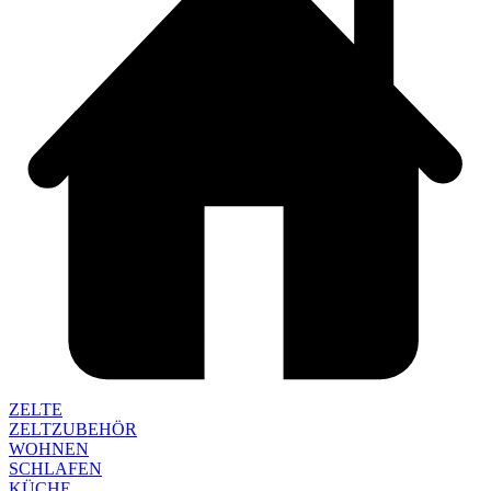
ZELTE
ZELTZUBEHÖR
WOHNEN
SCHLAFEN
KÜCHE